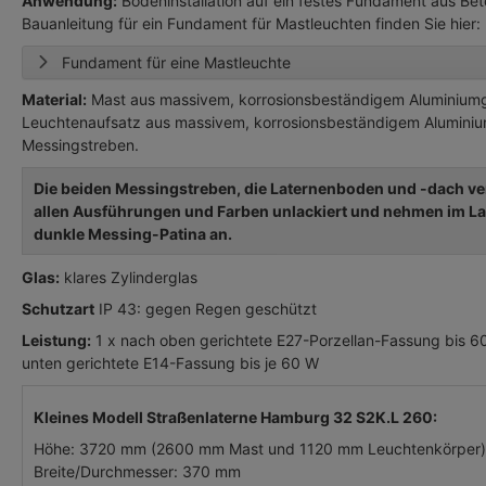
Anwendung:
Bodeninstallation auf ein festes Fundament aus Beto
Bauanleitung für ein Fundament für Mastleuchten finden Sie hier:
Fundament für eine Mastleuchte
Material:
Mast aus massivem, korrosionsbeständigem Aluminium
Leuchtenaufsatz aus massivem, korrosionsbeständigem Aluminiu
Messingstreben.
Die beiden Messingstreben, die Laternenboden und -dach ver
allen Ausführungen und Farben unlackiert und nehmen im Lau
dunkle Messing-Patina an.
Glas:
klares Zylinderglas
Schutzart
IP 43: gegen Regen geschützt
Leistung:
1 x nach oben gerichtete E27-Porzellan-Fassung bis 6
unten gerichtete E14-Fassung bis je 60 W
Kleines Modell Straßenlaterne Hamburg 32 S2K.L 260:
Höhe: 3720 mm (2600 mm Mast und 1120 mm Leuchtenkörper)
Breite/Durchmesser: 370 mm