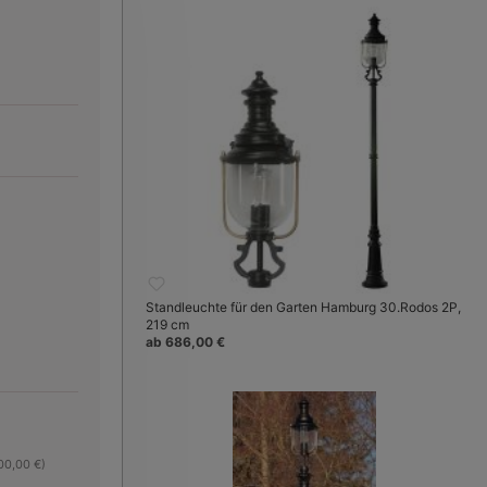
Standleuchte für den Garten Hamburg 30.Rodos 2P,
219 cm
ab 686,00 €
: Terralumi)
Bild 3:
Das Modell mit vier Fassu
00,00 €)