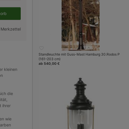
en gewünschten Wert ein oder benutze 
korb
 Merkzettel
Standleuchte mit Guss-Mast Hamburg 30.Rodos P
(161–203 cm)
ab 540,00 €
r kleinen
en
ich die
tät,
 ihrer
en wie
farben