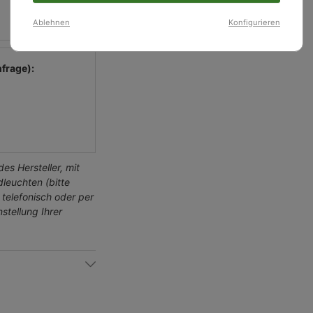
Ablehnen
Konfigurieren
frage):
)
es Hersteller, mit
leuchten (bitte
 telefonisch oder per
stellung Ihrer