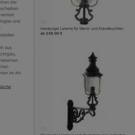
arben der
sscheiben
iniertem
inglas und
.
Hamburger Laterne für Wand- und Standleuchten
ab 239,00 €
odellen
ln aus
chtglas,
nlaternen
schen
hten im Art
sische