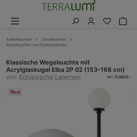
alt springen
Warenk
Außenleuchten
Standleuchten
Standleuchten und Straßenlaternen
Klassische Wegeleuchte mit
Acrylglaskugel Elba 2P 02 (153–168 cm)
von
Schlesische Laternen
Art.
TL6602
.1
Bildergalerie überspringen