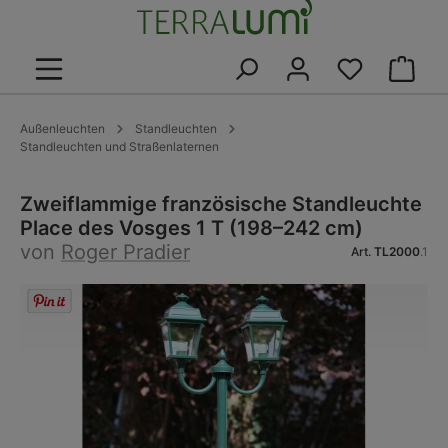
alt springen
Warenk
Außenleuchten
Standleuchten
Standleuchten und Straßenlaternen
Zweiflammige französische Standleuchte
Place des Vosges 1 T (198–242 cm)
von
Roger Pradier
Art.
TL2000
.1
Bildergalerie überspringen