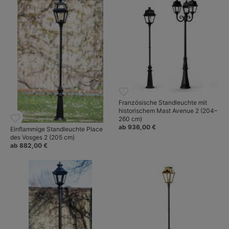
wie Landhausleuchten oder Stadtlaternen beruhenden Entwürfe
gleichen in handwerklicher Qualität den historischen Vorbildern
und erweitern ganz wesentlich das Themenspektrum der
französischen Manufaktur.
Mehr über Roger Pradier: Handgefertigte Außenleuchten nach
historischen Vorbildern.
Französische Standleuchte mit
historischem Mast Avenue 2 (204–
260 cm)
ab 936,00 €
Einflammige Standleuchte Place
des Vosges 2 (205 cm)
ab 882,00 €