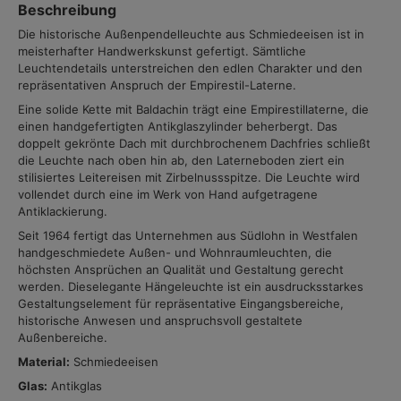
Beschreibung
Die historische Außenpendelleuchte aus Schmiedeeisen ist in
meisterhafter Handwerkskunst gefertigt. Sämtliche
Leuchtendetails unterstreichen den edlen Charakter und den
repräsentativen Anspruch der Empirestil-Laterne.
Eine solide Kette mit Baldachin trägt eine Empirestillaterne, die
einen handgefertigten Antikglaszylinder beherbergt. Das
doppelt gekrönte Dach mit durchbrochenem Dachfries schließt
die Leuchte nach oben hin ab, den Laterneboden ziert ein
stilisiertes Leitereisen mit Zirbelnussspitze. Die Leuchte wird
vollendet durch eine im Werk von Hand aufgetragene
Antiklackierung.
Seit 1964 fertigt das Unternehmen aus Südlohn in Westfalen
handgeschmiedete Außen- und Wohnraumleuchten, die
höchsten Ansprüchen an Qualität und Gestaltung gerecht
werden. Dieselegante Hängeleuchte ist ein ausdrucksstarkes
Gestaltungselement für repräsentative Eingangsbereiche,
historische Anwesen und anspruchsvoll gestaltete
Außenbereiche.
Material:
Schmiedeeisen
Glas:
Antikglas