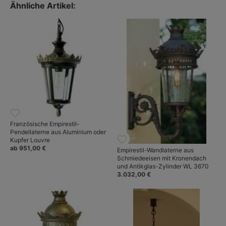
Der Hersteller hat auch eine ansehnliche Auswahl an
Ähnliche Artikel:
Innenleuchten, Sie finden diese Leuchten unter
Casa Lumi: Robers-Leuchten – Exklusive Manufaktur-
Wohnraumleuchten Made in Germany
.
Französische Empirestil-
Pendellaterne aus Aluminium oder
Kupfer Louvre
ab 951,00 €
Empirestil-Wandlaterne aus
Schmiedeeisen mit Kronendach
und Antikglas-Zylinder WL 3670
3.032,00 €