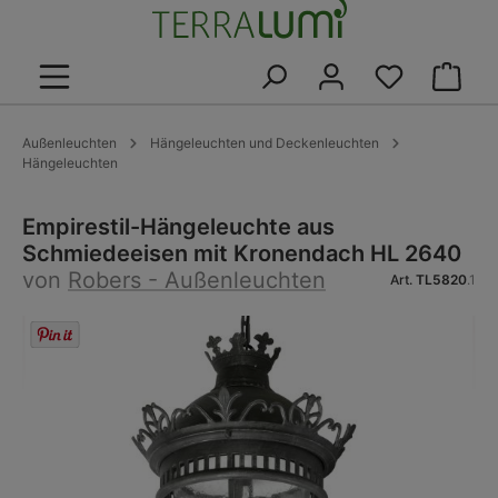
alt springen
Warenk
Außenleuchten
Hängeleuchten und Deckenleuchten
Hängeleuchten
Empirestil-Hängeleuchte aus
Schmiedeeisen mit Kronendach HL 2640
von
Robers - Außenleuchten
Art.
TL5820
.1
Bildergalerie überspringen