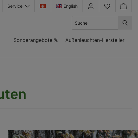
Service
English
Warenkor
Sonderangebote %
Außenleuchten-Hersteller
uten