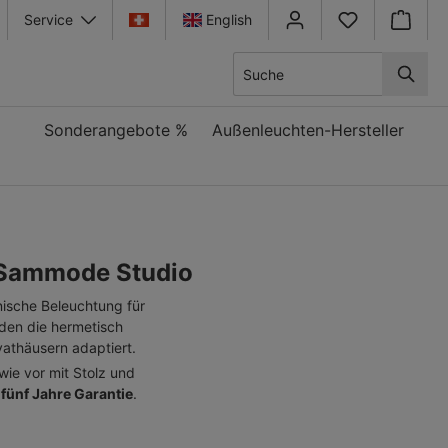
Service
English
Warenkor
Sonderangebote %
Außenleuchten-Hersteller
n Sammode Studio
nische Beleuchtung für
den die hermetisch
vathäusern adaptiert.
ie vor mit Stolz und
e
fünf Jahre Garantie
.