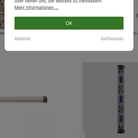
oder helfen uns, die Website zu verbessern.
Mehr Informationen ...
OK
enleuchte KYHN mit Leuchtröhre
Moderne Außenleuchte RIMBAUD a
ab 871,00 €
Ablehnen
Konfigurieren