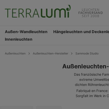
springen
Zur Hauptnavigation springen
Außen-Wandleuchten
Hängeleuchten und Deckenl
Innenleuchten
Außenleuchten
Außenleuchten-Hersteller
Sammode Studio
Außenleuchten-D
Das französische Fami
extreme Umweltbed
dichten Röhrenleuch
Fabriqué en France:
Sorgfalt im Werk in C