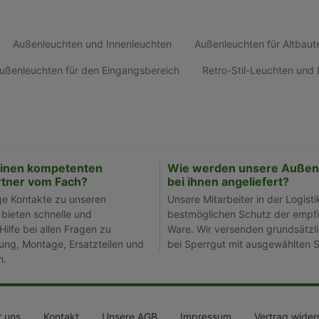
Außenleuchten und Innenleuchten
Außenleuchten für Altbaut
ußenleuchten für den Eingangsbereich
Retro-Stil-Leuchten un
einen kompetenten
Wie werden unsere Außen
tner vom Fach?
bei ihnen angeliefert?
ge Kontakte zu unseren
Unsere Mitarbeiter in der Logisti
 bieten schnelle und
bestmöglichen Schutz der empfi
Hilfe bei allen Fragen zu
Ware. Wir versenden grundsätzli
ng, Montage, Ersatzteilen und
bei Sperrgut mit ausgewählten S
n.
 uns
Kontakt
Unsere AGB
Impressum
Vertrag wider