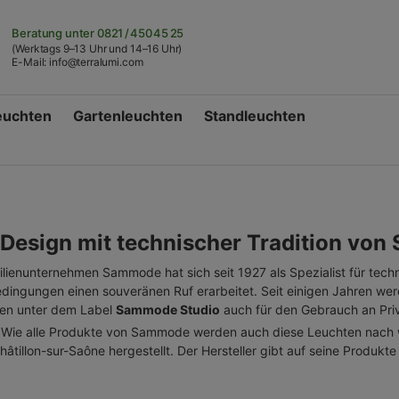
Beratung unter
0821 / 450 45 25
(Werktags 9–13 Uhr und 14–16 Uhr)
E-Mail:
info@terralumi.com
euchten
Gartenleuchten
Standleuchten
esign mit technischer Tradition vo
lienunternehmen Sammode hat sich seit 1927 als Spezialist für tech
ingungen einen souveränen Ruf erarbeitet. Seit einigen Jahren wer
ten unter dem Label
Sammode Studio
auch für den Gebrauch an Pri
 Wie alle Produkte von Sammode werden auch diese Leuchten nach w
hâtillon-sur-Saône hergestellt. Der Hersteller gibt auf seine Produkt