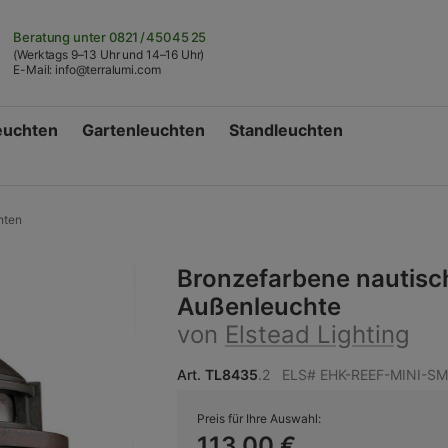
Beratung unter
0821 / 450 45 25
(Werktags 9–13 Uhr und 14–16 Uhr)
E-Mail:
info@terralumi.com
euchten
Gartenleuchten
Standleuchten
hten
Bronzefarbene nautisc
Außenleuchte
von
Elstead Lighting
Art.
TL8435
.2
ELS# EHK-REEF-MINI-SM
Preis für Ihre Auswahl:
113,00 €