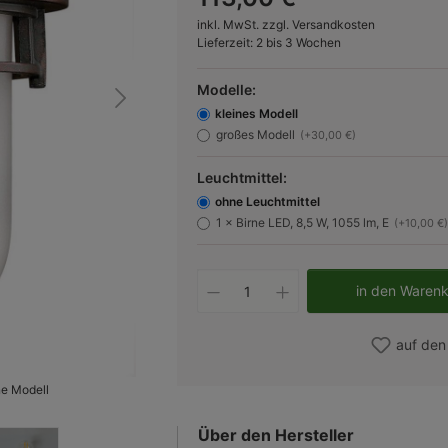
inkl. MwSt. zzgl. Versandkosten
Lieferzeit: 2 bis 3 Wochen
Modelle:
kleines Modell
großes Modell
(+30,00 €)
Leuchtmittel:
ohne Leuchtmittel
1 × Birne LED, 8,5 W, 1055 lm, E
(+10,00 €)
Produkt Anzahl: Gib d
in den Waren
auf den
ne Modell
Bild 2
Über den Hersteller