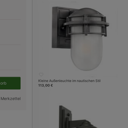
en gewünschten Wert ein oder benutze 
Kleine Außenleuchte im nautischen Stil
korb
113,00 €
 Merkzettel
Bild 3:
großes Modell