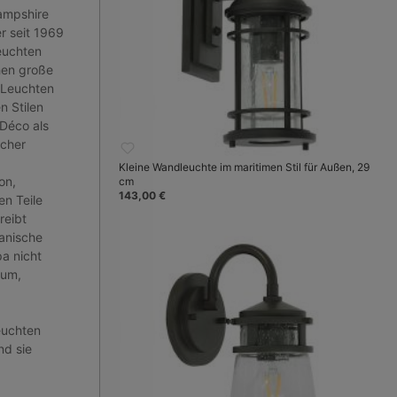
Hampshire
er seit 1969
euchten
hen große
 Leuchten
n Stilen
 Déco als
scher
Kleine Wandleuchte im maritimen Stil für Außen, 29
on,
cm
143,00 €
n Teile
reibt
kanische
pa nicht
ium,
euchten
nd sie