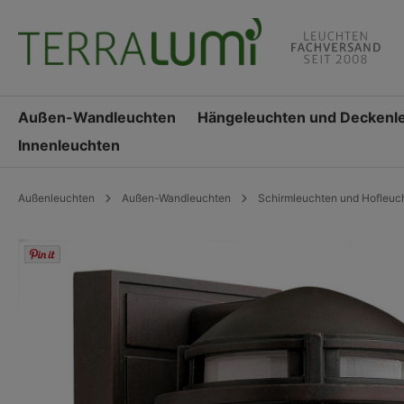
springen
Zur Hauptnavigation springen
Außen-Wandleuchten
Hängeleuchten und Deckenl
Innenleuchten
Außenleuchten
Außen-Wandleuchten
Schirmleuchten und Hofleuc
Bildergalerie überspringen