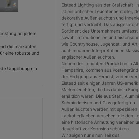
Elstead Lighting aus der Grafschaft 
ist ein britischer Leuchtenhersteller, d
dekorative Außenleuchten und Innenl
fertigt und vertreibt. Das ausgesproc
Sortiment des Unternehmens umfasst
Blickfang an jedem
sowohl in traditionellen und historische
wie Countryhouse, Jugendstil und Art
rend die markanten
auch moderne Interpretationen klassi
ür eine robuste und
englischer Außenleuchten.
Neben der Leuchten-Produktion in Alt
n jede Umgebung ein
Hampshire, kommen aus Kostengründe
der Fertigung aus Fernost, zudem vert
Elstead seit einigen Jahren US-ameri
Markenleuchten, die bis dahin in Euro
erhältlich waren. Die aus Stahl, Alumin
Schmiedeeisen und Glas gefertigten
Außenleuchten werden mit speziellen
Lackoberflächen versehen, die den L
eine historische Anmutung verleihen u
dauerhaft vor Korrosion schützen.
Wir zeigen nur einen Teil des