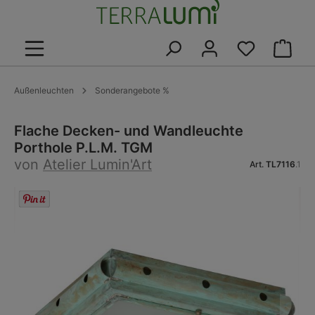
alt springen
Warenk
Außenleuchten
Sonderangebote %
Flache Decken- und Wandleuchte
Porthole P.L.M. TGM
von
Atelier Lumin'Art
Art.
TL7116
.1
Bildergalerie überspringen