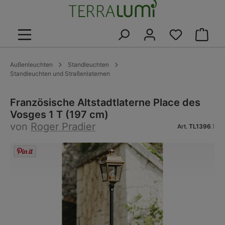
alt springen
Warenk
Außenleuchten
Standleuchten
Standleuchten und Straßenlaternen
Französische Altstadtlaterne Place des
Vosges 1 T (197 cm)
von
Roger Pradier
Art.
TL1396
.1
Bildergalerie überspringen