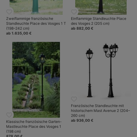
Pradier seit einigen Jahren die Fachkundschaft mit modernen
und zeitgenössischen Design-Außenleuchten. Die oft auf
findigen Neuinterpretationen klassischer Außenleuchtentypen
Zweiflammige französische
Einflammige Standleuchte Place
wie Landhausleuchten oder Stadtlaternen beruhenden Entwürfe
Standleuchte Place des Vosges 1 T
des Vosges 2 (205 cm)
gleichen in handwerklicher Qualität den historischen Vorbildern
(198–242 cm)
ab 882,00 €
und erweitern ganz wesentlich das Themenspektrum der
ab 1.635,00 €
französischen Manufaktur.
Mehr über Roger Pradier: Handgefertigte Außenleuchten nach
historischen Vorbildern.
Französische Standleuchte mit
historischem Mast Avenue 2 (204–
260 cm)
ab 936,00 €
Klassische französische Garten-
Mastleuchte Place des Vosges 1
(198 cm)
878,00 €