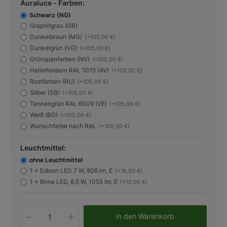
Auraluce - Farben:
Schwarz (NG)
Graphitgrau (GR)
Dunkelbraun (MG)
(+105,00 €)
Dunkelgrün (VG)
(+105,00 €)
Grünspanfarben (NV)
(+105,00 €)
Hellelfenbein RAL 1015 (AV)
(+105,00 €)
Rostfarben (RU)
(+105,00 €)
Silber (SB)
(+105,00 €)
Tannengrün RAL 6009 (VE)
(+105,00 €)
Weiß (BG)
(+105,00 €)
Wunschfarbe nach RAL
(+105,00 €)
Leuchtmittel:
ohne Leuchtmittel
1 × Edison LED 7 W, 806 lm, E
(+18,00 €)
1 × Birne LED, 8,5 W, 1055 lm, E
(+10,00 €)
Produkt Anzahl: Gib den gewünschten W
in den Warenkorb