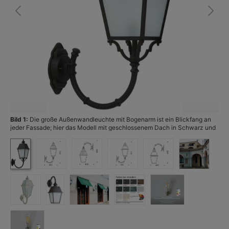
Bild 1:
Die große Außenwandleuchte mit Bogenarm ist ein Blickfang an
Bi
jeder Fassade; hier das Modell mit geschlossenem Dach in Schwarz und
mit matt-satiniertem Glas. (Foto: Terralumi)