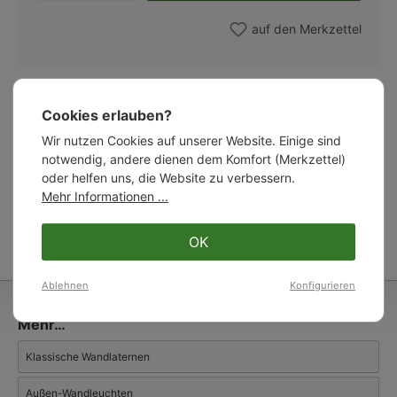
auf den Merkzettel
Über den Hersteller
Cookies erlauben?
Wir nutzen Cookies auf unserer Website. Einige sind
* Bitte beachten Sie: Aufgrund der vierwöchigen
notwendig, andere dienen dem Komfort (Merkzettel)
Betriebsferien des Herstellers im August kann es zu einer
entsprechenden Verlängerung der Produktions- und Lieferzeit
oder helfen uns, die Website zu verbessern.
kommen.
Mehr Informationen ...
Weiterlesen
Auraluce
, unser vielseitiger Hersteller aus Norditalien, bietet ein
OK
umfangreiches Sortiment klassischer und historisch inspirierter
Außenleuchten. Das Programm reicht von Schirmleuchten im
mediterranen Landhaus- und Fabrikstil über Wandlaternen,
Ablehnen
Konfigurieren
Kugelleuchten und flache Wandleuchten bis hin zu modernen
Designleuchten für den Außenbereich.
Mehr…
Die italienischen Außenleuchten werden im Aluminium-
Schwerkraftguss oder Aluminium-Druckguss gefertigt und
Klassische Wandlaternen
anschließend chromatiert sowie hochwertig lackiert. Jedes
Aluminiumbauteil durchläuft spezielle
Außen-Wandleuchten