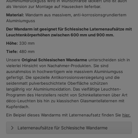
Aluminiumdruckguss wird in Wunschfarbe lackiert und ist auch
als Version zur Montage auf Hausecken lieferbar.
Material:
Wandarm aus massivem, anti-korrosionsgrundiertem
Aluminiumguss
Der Wandarm ist geeignet für Schlesische Laternenaufsätze mit
Leuchtenkörperhöhen zwischen 600 mm und 900 mm.
Höhe:
330 mm
Tiefe:
480 mm
Unsere
Original Schlesischen Wandarme
unterscheiden sich in
vielerlei Hinsicht von Nachahmer-Produkten. Sie sind
ausnahmslos in hochwertigem wie massivem Aluminiumguss
gefertigt. Die spezielle Antikorrosionsversiegelung und die
seidenmatt pulverbeschichtete Oberfläche schützen
langjährig vor Aluminiumoxidation. Das vielfältige Leuchten-
Programm des Herstellers reicht von Schinkellaternen über Art
déco-Leuchten bis hin zu klassischen Glasmantellaternen mit
Kupferdach.
Ein Beipiel dieses Wandarms mit Laternenaufsatz finden Sie
hier.
Laternenaufsätze für Schlesische Wandarme