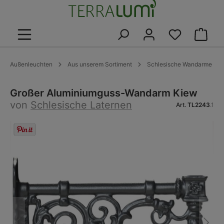
alt springen
Warenk
Außenleuchten
Aus unserem Sortiment
Schlesische Wandarme
Großer Aluminiumguss-Wandarm Kiew
von
Schlesische Laternen
Art.
TL2243
.1
Bildergalerie überspringen