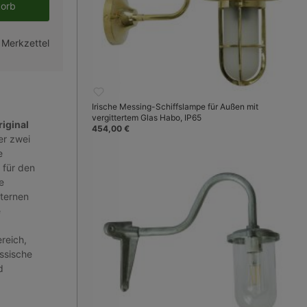
en gewünschten Wert ein oder benutze 
korb
 Merkzettel
Irische Messing-Schiffslampe für Außen mit
vergittertem Glas Habo, IP65
riginal
454,00 €
er zwei
e
 für den
e
aternen
e
reich,
ssische
d