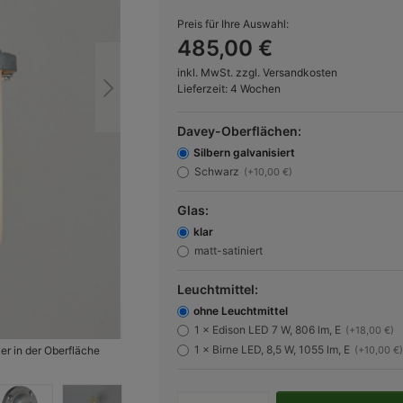
Preis für Ihre Auswahl:
485,00 €
inkl. MwSt. zzgl. Versandkosten
Lieferzeit: 4 Wochen
Davey-Oberflächen:
Silbern galvanisiert
Schwarz
(+10,00 €)
Glas:
klar
matt-satiniert
Leuchtmittel:
ohne Leuchtmittel
1 × Edison LED 7 W, 806 lm, E
(+18,00 €)
1 × Birne LED, 8,5 W, 1055 lm, E
r in der Oberfläche
Bild 2:
Die Maße des Modells
(+10,00 €)