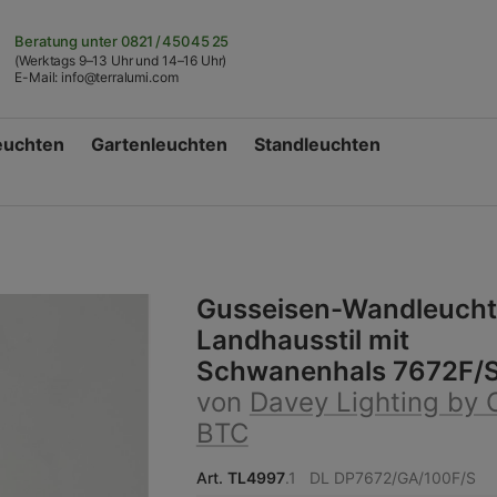
Beratung unter
0821 / 450 45 25
(Werktags 9–13 Uhr und 14–16 Uhr)
E-Mail:
info@terralumi.com
euchten
Gartenleuchten
Standleuchten
Gusseisen-Wandleucht
Landhausstil mit
Schwanenhals 7672F/
von
Davey Lighting by O
BTC
Art.
TL4997
.1
DL DP7672/GA/100F/S