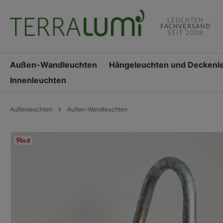
springen
Zur Hauptnavigation springen
Außen-Wandleuchten
Hängeleuchten und Deckenl
Innenleuchten
Außenleuchten
Außen-Wandleuchten
Bildergalerie überspringen