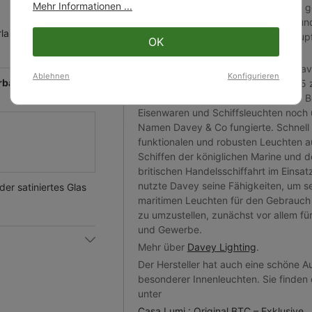
Mehr Informationen ...
ausgesprochen solide und langlebig ge
Verwendet werden neben Messing un
rlampe oder LED
Aluminiumguss auch Bronzeguss, Kup
OK
galvanisierte Silberoberflächen.
Die Unternehmensgeschichte von Da
Ablehnen
Konfigurieren
rbar in den
Lighting verweist in die Zeit um 1885
Londoner Westindien-Docks, als der Be
Eisenwaren und Schiffsleuchten noch
Namen Davey & Co fungierte. Schnell
funktionalen und robusten Leuchten au
Schiffen der königlichen Marine und d
britischen Handelsschiffahrt im Einsat
nutzte Davey seine Fähigkeiten, um s
der satiniertes Glas
maritimen Leuchten für den Gebrauch
zu umzustellen, zunächst vor allem für
und Gewerbe.
Mehr über
Davey Lighting
.
Der Hersteller hat auch eine schöne A
besonderer Innenleuchten. Sie finden 
unter
Casa Lumi : Original BTC – Exklusive