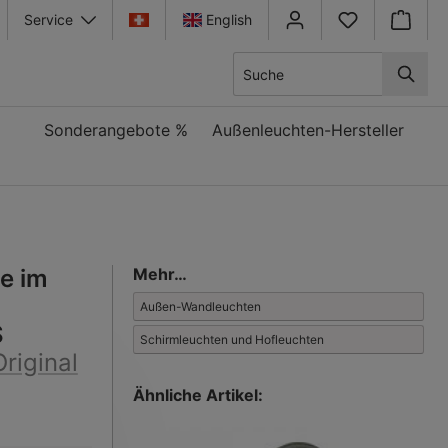
Service
English
Warenkor
Sonderangebote %
Außenleuchten-Hersteller
e im
Mehr…
Außen-Wandleuchten
S
Schirmleuchten und Hofleuchten
riginal
Ähnliche Artikel: