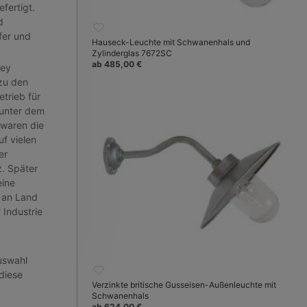
fertigt.
d
fer und
Hauseck-Leuchte mit Schwanenhals und
Zylinderglas 7672SC
ab 485,00 €
vey
 zu den
trieb für
 unter dem
 waren die
f vielen
er
z. Später
eine
 an Land
 Industrie
uswahl
diese
Verzinkte britische Gusseisen-Außenleuchte mit
Schwanenhals
ab 624,00 €