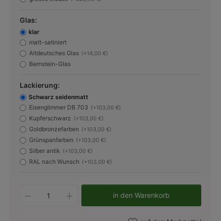
Glas:
klar
matt-satiniert
Altdeutsches Glas
(+14,00 €)
Bernstein-Glas
Lackierung:
Schwarz seidenmatt
Eisenglimmer DB 703
(+103,00 €)
Kupferschwarz
(+103,00 €)
Goldbronzefarben
(+103,00 €)
Grünspanfarben
(+103,00 €)
Silber antik
(+103,00 €)
RAL nach Wunsch
(+103,00 €)
Produkt Anzahl: Gib den gewünschten W
in den Warenkorb