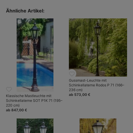
Art déco-Stil.
Mehr über Schlesische Laternen: Klassische Gussmasten und
Ähnliche Artikel:
Laternen.
Gussmast-Leuchte mit
Schinkellaterne Rodos P 71 (166–
236 cm)
ab 573,00 €
Klassische Mastleuchte mit
Schinkellaterne SOT P1K 71 (195–
220 cm)
ab 847,00 €