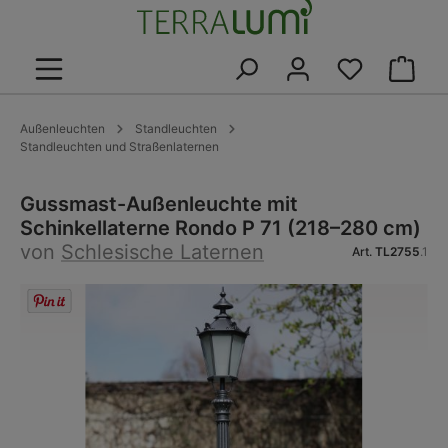
alt springen
Warenk
Außenleuchten
Standleuchten
Standleuchten und Straßenlaternen
Gussmast-Außenleuchte mit
Schinkellaterne Rondo P 71 (218–280 cm)
von
Schlesische Laternen
Art.
TL2755
.1
Bildergalerie überspringen