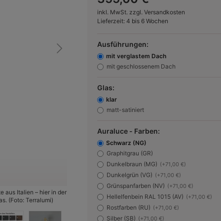
inkl. MwSt. zzgl. Versandkosten
Lieferzeit: 4 bis 6 Wochen
Ausführungen:
mit verglastem Dach
mit geschlossenem Dach
Glas:
klar
matt-satiniert
Auraluce - Farben:
Schwarz (NG)
Graphitgrau (GR)
Dunkelbraun (MG)
(+71,00 €)
Dunkelgrün (VG)
(+71,00 €)
Grünspanfarben (NV)
(+71,00 €)
aus Italien – hier in der
Bild 2:
Laternenaufsatz
Hellelfenbein RAL 1015 (AV)
(+71,00 €)
s. (Foto: Terralumi)
Rostfarben (RU)
(+71,00 €)
Silber (SB)
(+71,00 €)