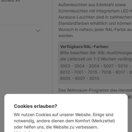
Außenleuchten aus Edelstahl sowie
Schirmleuchten mit integriertem LED-
Auraluce-Leuchten sind in zahlreichen
Standardfarben erhältlich und können
Wunsch in nahezu jeder RAL-Farbe au
werden.
Verfügbare RAL-Farben:
Bitte beachten Sie: RAL-Ausführung
die Lieferzeit um 1-2 Wochen verläng
1003 - 2004 - 3004 - 5007 - 5010 -
6012 - 7001 - 7015 - 7016 - 8017 - 
9005 - 9007 - 9010
Das Wohnraum-Programm des Herstell
Sie unter
Casa lumi – Auraluce für den
Innenbereich
.
Cookies erlauben?
Wir nutzen Cookies auf unserer Website. Einige sind
notwendig, andere dienen dem Komfort (Merkzettel)
oder helfen uns, die Website zu verbessern.