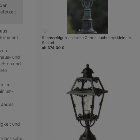
nden
eferzeit
 aus
Sortiment
Sechsseitige klassische Gartenleuchte mit kleinem
Sockel
ab 374,00 €
 von
haus- und
uchten und
rnen
.
en im
inium-
d
. Jedes
gkeit und
 klassische