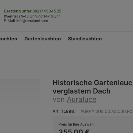
Beratung unter
0821 / 450 45 25
(Werktags 9–13 Uhr und 14–16 Uhr)
E-Mail:
info@terralumi.com
euchten
Gartenleuchten
Standleuchten
Historische Gartenleuc
verglastem Dach
von
Auraluce
Art.
TL898
.1
AURA# SU# 50.A#.530.P0
Preis für Ihre Auswahl:
355,00 €