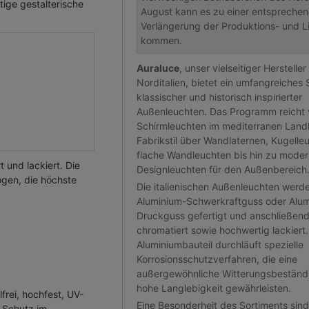
tige gestalterische
August kann es zu einer entspreche
Verlängerung der Produktions- und Li
kommen.
Auraluce
, unser vielseitiger Hersteller
Norditalien, bietet ein umfangreiches 
klassischer und historisch inspirierter
Außenleuchten. Das Programm reicht
Schirmleuchten im mediterranen Land
Fabrikstil über Wandlaternen, Kugelle
flache Wandleuchten bis hin zu mode
und lackiert. Die
Designleuchten für den Außenbereich
ogen, die höchste
Die italienischen Außenleuchten werd
Aluminium-Schwerkraftguss oder Alum
Druckguss gefertigt und anschließen
chromatiert sowie hochwertig lackiert
Aluminiumbauteil durchläuft spezielle
Korrosionsschutzverfahren, die eine
außergewöhnliche Witterungsbeständi
hohe Langlebigkeit gewährleisten.
frei, hochfest, UV-
Eine Besonderheit des Sortiments sind
n Schutz im