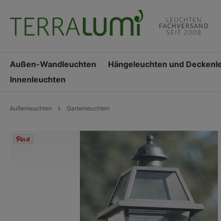
springen
Zur Hauptnavigation springen
Außen-Wandleuchten
Hängeleuchten und Deckenl
Innenleuchten
Außenleuchten
Gartenleuchten
Bildergalerie überspringen