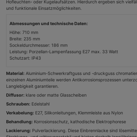
Hofleuchten- oder Kugelaufsätzen. Hierdurch ergeben sich vielfäl
und funktionale Einsatzmöglichkeiten.
Abmessungen und
technische Daten
:
Höhe: 710 mm
Breite: 235 mm
Sockeldurchmesser: 186 mm
Leistung: Porzellan-Lampenfassung E27 max. 33 Watt
Schutzart: IP43
Material:
Aluminium-Schwerkraftguss und -druckguss chromatiert 
einzelnen Aluminiumteile werden Antikorrosionsprozessen unterz
Langlebigkeit garantieren.
Diffusor:
klare oder matte Glasscheiben
Schrauben:
Edelstahl
Verkabelung:
E27, Silikonleitungen, Klemmleiste aus Nylon
Behandlung:
Korrosionsschutz, kathodische Elektrophorese
Lackierung:
Pulverlackierung. Diese Einbrennlacke sind lösemittel
Strahlungs- und witterungsstabil und bieten deshalb langjährige