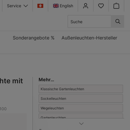
Service
English
Warenkor
Sonderangebote %
Außenleuchten-Hersteller
hte mit
Mehr…
Klassische Gartenleuchten
Sockelleuchten
Wegeleuchten
100
Gartenleuchten