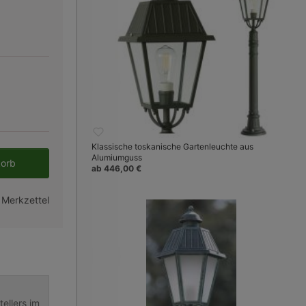
Klassische toskanische Gartenleuchte aus
en gewünschten Wert ein oder benutze 
Alumiumguss
korb
ab 446,00 €
 Merkzettel
ellers im