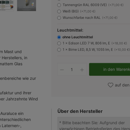
Tannengrün RAL 6009 (VE)
(+71,00 €)
Weiß (BG)
(+71,00 €)
Wunschfarbe nach RAL
(+71,00 €)
Leuchtmittel:
ohne Leuchtmittel
1 × Edison LED 7 W, 806 lm, E
(+18,00 €)
1 × Birne LED, 8,5 W, 1055 lm, E
(+10,00 €)
zem Mast und
Herstellers, in
mattem Glas
Produkt Anzahl: Gib d
in den Waren
senbereiche wie zur
auf den
faktur und ihrer
über Jahrzehnte Wind
Über den Hersteller
 Auraluce ein
nterschiedlichen
* Bitte beachten Sie: Aufgrund der
 Laternen-,
vierwöchigen Betriebsferien des Herst