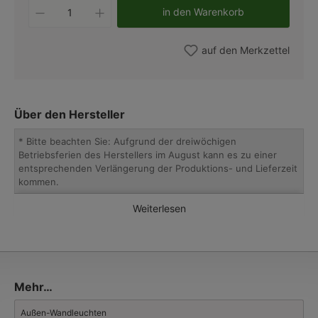
Produkt Anzahl: Gib den gewünschten W
in den Warenkorb
auf den Merkzettel
Über den Hersteller
* Bitte beachten Sie: Aufgrund der dreiwöchigen
Betriebsferien des Herstellers im August kann es zu einer
entsprechenden Verlängerung der Produktions- und Lieferzeit
kommen.
Weiterlesen
Seit 1979 macht sich die Manufaktur aus Venetien mit ihren
Außenleuchten aus Kupfer, Messing, Terracotta und
venezianischem Glas einen guten Namen. Die an die Frühzeit
der Elektrifizierung angelehnten Landhausleuchten überzeugen
durch Vielfalt, Geschmack und Qualität.
Die von Hand auf alt gemachten Metall-Oberflächen nehmen
Mehr…
neue Farbeigenschaften an: Messing färbt sich ins Waldgrüne,
Kupfer geht in Richtung Ziegelrot und Eisen entwickelt seinen
Außen-Wandleuchten