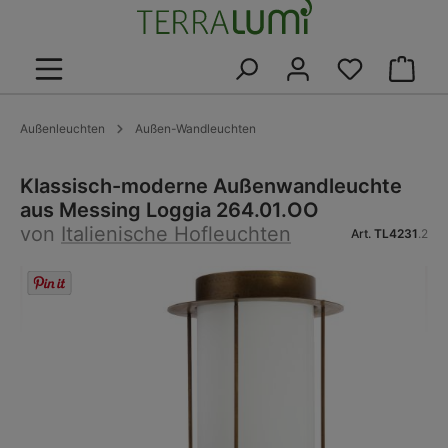
alt springen
Warenk
Außenleuchten
Außen-Wandleuchten
Klassisch-moderne Außenwandleuchte
aus Messing Loggia 264.01.OO
von
Italienische Hofleuchten
Art.
TL4231
.2
Bildergalerie überspringen