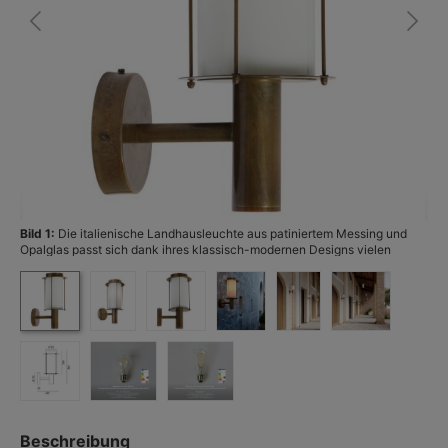
Bild 1:
Die italienische Landhausleuchte aus patiniertem Messing und
Bi
Opalglas passt sich dank ihres klassisch-modernen Designs vielen
Stilepochen an. (Foto: Terralumi)
Beschreibung