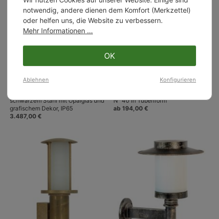
notwendig, andere dienen dem Komfort (Merkzettel)
oder helfen uns, die Website zu verbessern.
Mehr Informationen ...
OK
Ablehnen
Konfigurieren
Große Wandlaterne aus
Wetterfeste Messing-Wandlampe
schwarzem Stahl mit Opalglas und
N° 40 in Tubenform
grafischem Dekor, IP65
ab 194,00 €
3.487,00 €