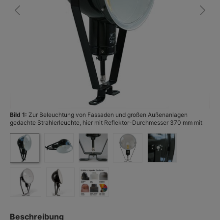
Bild 1:
Zur Beleuchtung von Fassaden und großen Außenanlagen
Bi
gedachte Strahlerleuchte, hier mit Reflektor-Durchmesser 370 mm mit
E40-Fassung bis 500 W gemäß alter Normalbirne. (Foto: Terralumi)
Beschreibung