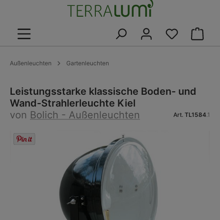
alt springen
Warenk
Außenleuchten
Gartenleuchten
Leistungsstarke klassische Boden- und
Wand-Strahlerleuchte Kiel
von
Bolich - Außenleuchten
Art.
TL1584
.1
Bildergalerie überspringen