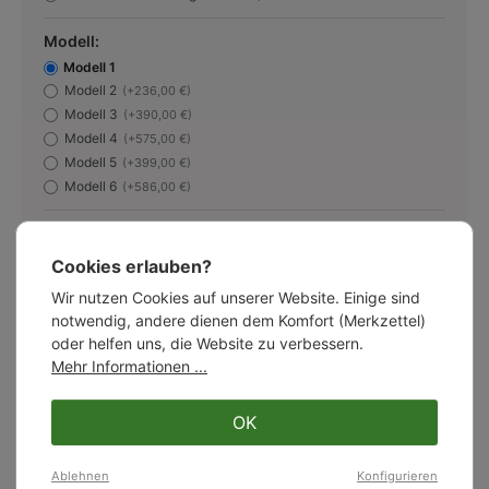
Modell:
Modell 1
Modell 2
(+236,00 €)
Modell 3
(+390,00 €)
Modell 4
(+575,00 €)
Modell 5
(+399,00 €)
Modell 6
(+586,00 €)
Produkt Anzahl: Gib den gewünschten W
in den Warenkorb
Cookies erlauben?
Wir nutzen Cookies auf unserer Website. Einige sind
auf den Merkzettel
notwendig, andere dienen dem Komfort (Merkzettel)
oder helfen uns, die Website zu verbessern.
Mehr Informationen ...
Über den Hersteller
OK
* Bitte beachten Sie: Aufgrund der dreiwöchigen
Ablehnen
Konfigurieren
Betriebsferien des Herstellers im August kann es zu einer