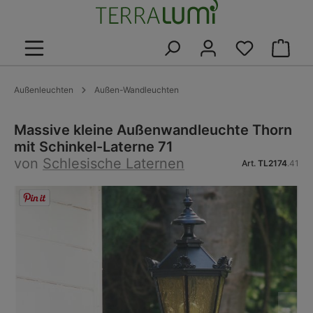
alt springen
Warenk
Außenleuchten
Außen-Wandleuchten
Massive kleine Außenwandleuchte Thorn
mit Schinkel-Laterne 71
von
Schlesische Laternen
Art.
TL2174
.41
Bildergalerie überspringen