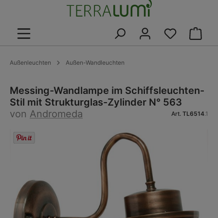
alt springen
Warenk
Außenleuchten
Außen-Wandleuchten
Messing-Wandlampe im Schiffsleuchten-
Stil mit Strukturglas-Zylinder N° 563
von
Andromeda
Art.
TL6514
.1
Bildergalerie überspringen