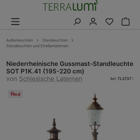
alt springen
Warenk
Außenleuchten
Standleuchten
Standleuchten und Straßenlaternen
Niederrheinische Gussmast-Standleuchte
SOT P1K.41 (195-220 cm)
von
Schlesische Laternen
Art.
TL2737
.1
Bildergalerie überspringen