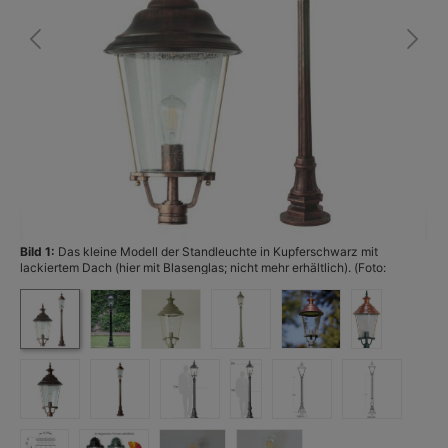
Bild 1:
Das kleine Modell der Standleuchte in Kupferschwarz mit
Bi
lackiertem Dach (hier mit Blasenglas; nicht mehr erhältlich). (Foto:
la
Terralumi)
(F