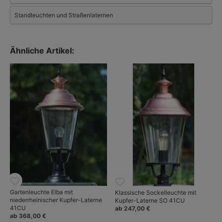
die historischen Zylinderglaslaternen und die Stableuchten im
Art déco-Stil.
Standleuchten und Straßenlaternen
Mehr über Schlesische Laternen: Klassische Gussmasten und
Laternen.
Ähnliche Artikel:
Gartenleuchte Elba mit
Klassische Sockelleuchte mit
niederrheinischer Kupfer-Laterne
Kupfer-Laterne SO 41CU
41CU
ab 247,00 €
ab 368,00 €