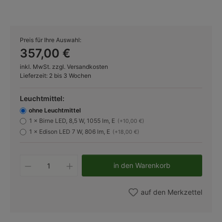
Preis für Ihre Auswahl:
357,00 €
inkl. MwSt. zzgl. Versandkosten
Lieferzeit: 2 bis 3 Wochen
Leuchtmittel:
ohne Leuchtmittel
1 × Birne LED, 8,5 W, 1055 lm, E
(+10,00 €)
1 × Edison LED 7 W, 806 lm, E
(+18,00 €)
Produkt Anzahl: Gib den gewünschten W
in den Warenkorb
auf den Merkzettel