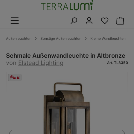
alt springen
Warenk
Außenleuchten
Sonstige Außenleuchten
Kleine Wandleuchten
Schmale Außenwandleuchte in Altbronze
von
Elstead Lighting
Art.
TL8350
Bildergalerie überspringen