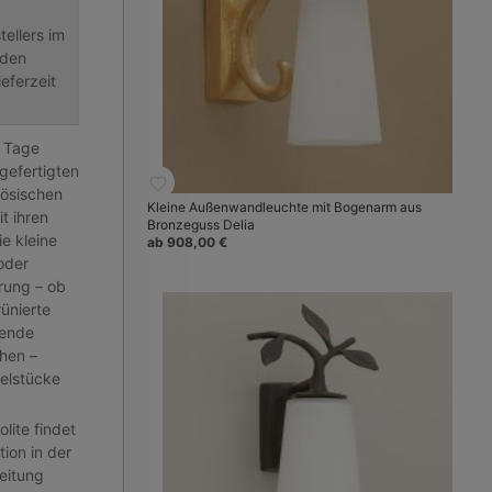
ellers im
nden
eferzeit
r Tage
gefertigten
ösischen
Kleine Außenwandleuchte mit Bogenarm aus
t ihren
Bronzeguss Delia
ie kleine
ab 908,00 €
oder
rung – ob
ünierte
kende
hen –
zelstücke
lite findet
tion in der
eitung