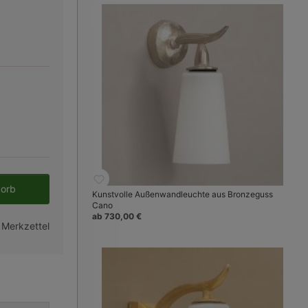
en gewünschten Wert ein oder benutze 
korb
Kunstvolle Außenwandleuchte aus Bronzeguss
Cano
ab 730,00 €
 Merkzettel
Bild 3:
Oberfläche brüniert