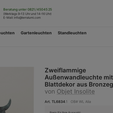
Beratung unter
0821 / 450 45 25
(Werktags 9–13 Uhr und 14–16 Uhr)
E-Mail:
info@terralumi.com
euchten
Gartenleuchten
Standleuchten
Zweiflammige
Außenwandleuchte mit
Blattdekor aus Bronzeg
von
Objet Insolite
Art.
TL6834
.1
OB# WL Alia
Preis für Ihre Auswahl: