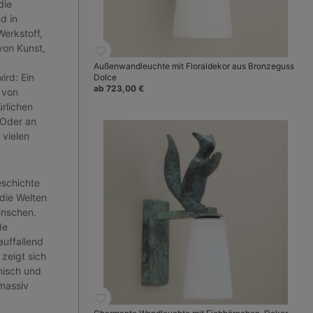
die
d in
erkstoff,
von Kunst,
Außenwandleuchte mit Floraldekor aus Bronzeguss
rd: Ein
Dolce
ab 723,00 €
 von
ürlichen
 Oder an
 vielen
eschichte
die Welten
enschen.
de
uffallend
zeigt sich
nisch und
 massiv