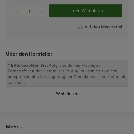
Produkt Anzahl: Gib den gewünschten W
in den Warenkorb
auf den Merkzettel
Über den Hersteller
*
Bitte beachten Sie:
Aufgrund der vierwöchigen
Betriebsferien des Herstellers im August kann es zu einer
entsprechenden Verlängerung der Produktions- und Lieferzeit
kommen.
Weiterlesen
Atelier Lumin’Art
, die in Nordfrankreich ansässige
traditionsbewusste Leuchtenmanufaktur, fertigt seit 1961
hochwertige und authentische Außenleuchten aus Messing,
Kupfer, Zink und Schmiedeeisen. Die in sorgfältiger Handarbeit
nach historischen Vorbildern und überlieferten
Fertigungstechniken hergestellten Laternen zählen zu den
Mehr…
schönsten klassischen Außenleuchten und sind in ihrer
Detailtreue kaum von antiken Originalen zu unterscheiden.