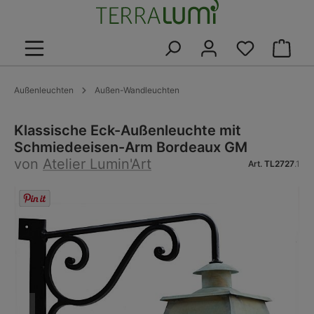
alt springen
Warenk
Außenleuchten
Außen-Wandleuchten
Klassische Eck-Außenleuchte mit
Schmiedeeisen-Arm Bordeaux GM
von
Atelier Lumin'Art
Art.
TL2727
.1
Bildergalerie überspringen