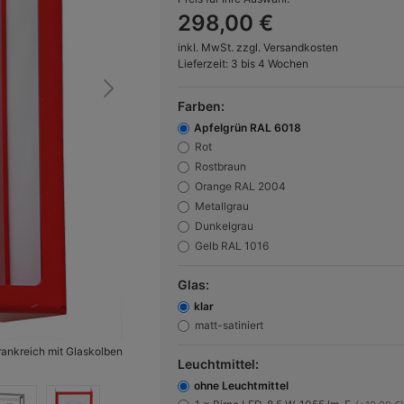
298,00 €
inkl. MwSt. zzgl. Versandkosten
Lieferzeit: 3 bis 4 Wochen
Farben:
Apfelgrün RAL 6018
Rot
Rostbraun
Orange RAL 2004
Metallgrau
Dunkelgrau
Gelb RAL 1016
Glas:
klar
matt-satiniert
ankreich mit Glaskolben
Bild 2:
Flache Kassetten-Wandleuchte für Außen Hugy,
Leuchtmittel:
ohne Leuchtmittel