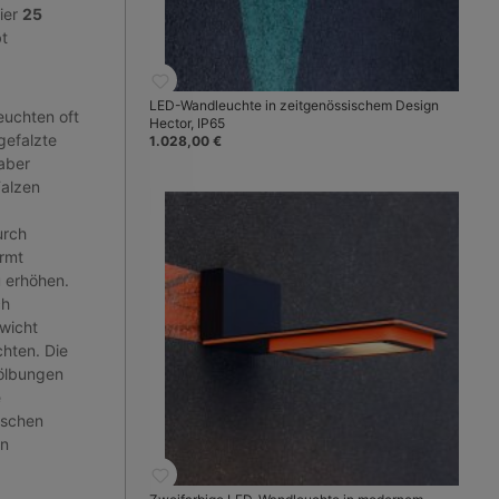
dier
25
t
LED-Wandleuchte in zeitgenössischem Design
euchten oft
Hector, IP65
gefalzte
1.028,00 €
aber
Falzen
urch
rmt
 erhöhen.
ch
wicht
chten. Die
ölbungen
e
ischen
en