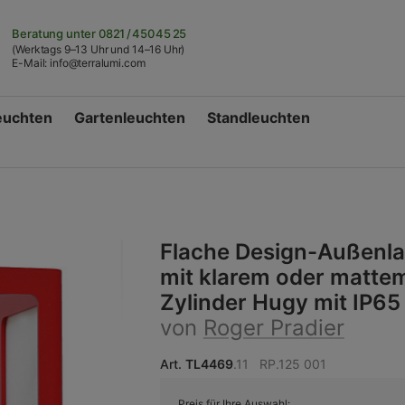
Beratung unter
0821 / 450 45 25
(Werktags 9–13 Uhr und 14–16 Uhr)
E-Mail:
info@terralumi.com
euchten
Gartenleuchten
Standleuchten
Flache Design-Außenl
mit klarem oder matte
Zylinder Hugy mit IP65
von
Roger Pradier
Art.
TL4469
.11
RP.125 001
Preis für Ihre Auswahl: