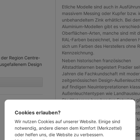
Etliche Modelle sind auch in Ausführu
massivem Messing oder Kupfer bzw. i
unbehandeltem Zink erhätlich. Bei den
Aluminium-Modellen gibt es verschie
Oberflächen-Arten, manche sind mit 
RAL-Farben bezeichnet, bei anderen h
sich um Farben des Herstellers ohne 
Kennzeichnung.
in der Region Centre-
Neben historischen französischen
ausgefallenem Design
Altstadtlaternen begeistert Pradier sei
Jahren die Fachkundschaft mit mode
zeitgenössischen Design-Außenleuchte
auf findigen Neuinterpretationen klass
Außenleuchtentypen wie Landhausleu
Stadtlaternen beruhenden Entwürfe gl
handwerklicher Qualität den historisc
Cookies erlauben?
Vorbildern und erweitern ganz wesent
Themenspektrum der französischen M
Wir nutzen Cookies auf unserer Website. Einige sind
Mehr über Roger Pradier: Handgeferti
notwendig, andere dienen dem Komfort (Merkzettel)
Außenleuchten nach historischen Vorbi
oder helfen uns, die Website zu verbessern.