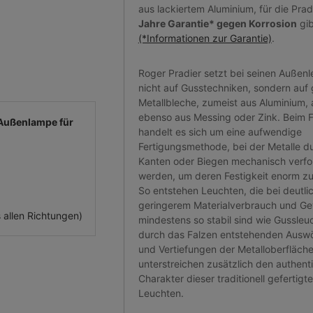
aus lackiertem Aluminium, für die Pra
Jahre Garantie* gegen Korrosion
gib
(*Informationen zur Garantie)
.
Roger Pradier setzt bei seinen Außenl
nicht auf Gusstechniken, sondern auf 
Metallbleche, zumeist aus Aluminium, 
ebenso aus Messing oder Zink. Beim 
Außenlampe für
handelt es sich um eine aufwendige
Fertigungsmethode, bei der Metalle d
Kanten oder Biegen mechanisch verfo
werden, um deren Festigkeit enorm zu
So entstehen Leuchten, die bei deutli
geringerem Materialverbrauch und Ge
 allen Richtungen)
mindestens so stabil sind wie Gussleu
durch das Falzen entstehenden Ausw
und Vertiefungen der Metalloberfläch
unterstreichen zusätzlich den authent
Charakter dieser traditionell gefertigt
Leuchten.