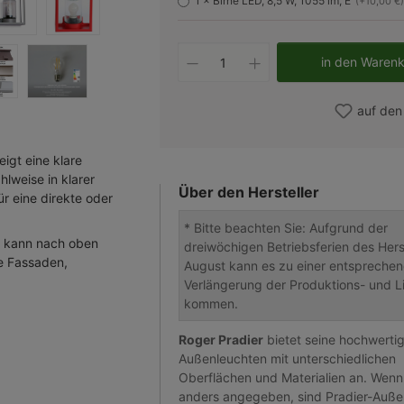
1 × Birne LED, 8,5 W, 1055 lm, E
(+10,00 €)
Produkt Anzahl: Gib d
in den Waren
auf den
igt eine klare
lweise in klarer
Über den Hersteller
ür eine direkte oder
* Bitte beachten Sie: Aufgrund der
d kann nach oben
dreiwöchigen Betriebsferien des Herst
ne Fassaden,
August kann es zu einer entspreche
Verlängerung der Produktions- und Li
kommen.
Roger Pradier
bietet seine hochwerti
Außenleuchten mit unterschiedlichen
Oberflächen und Materialien an. Wenn
anders angegeben, sind Pradier-Auße