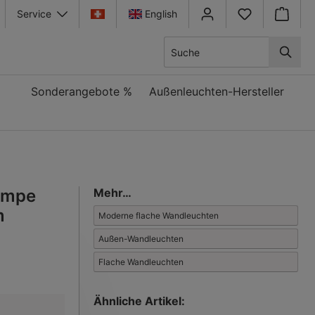
Service
English
Warenkor
Sonderangebote %
Außenleuchten-Hersteller
ampe
Mehr…
m
Moderne flache Wandleuchten
Außen-Wandleuchten
Flache Wandleuchten
Ähnliche Artikel: