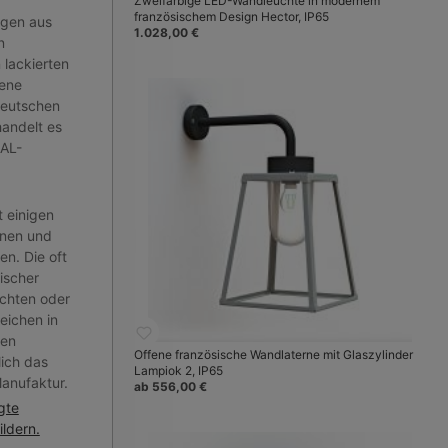
Zweifarbige LED-Wandleuchte in modernem
französischem Design Hector, IP65
ngen aus
1.028,00 €
n
 lackierten
dene
deutschen
andelt es
RAL-
t einigen
rnen und
n. Die oft
ischer
chten oder
eichen in
hen
Offene französische Wandlaterne mit Glaszylinder
lich das
Lampiok 2, IP65
anufaktur.
ab 556,00 €
gte
ldern.