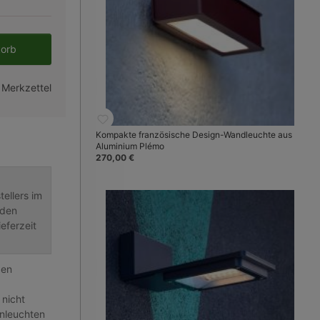
en gewünschten Wert ein oder benutze 
korb
 Merkzettel
Kompakte französische Design-Wandleuchte aus
Aluminium Plémo
270,00 €
ellers im
nden
eferzeit
gen
 nicht
nleuchten