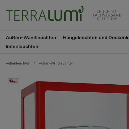
springen
Zur Hauptnavigation springen
Außen-Wandleuchten
Hängeleuchten und Deckenl
Innenleuchten
Außenleuchten
Außen-Wandleuchten
Bildergalerie überspringen