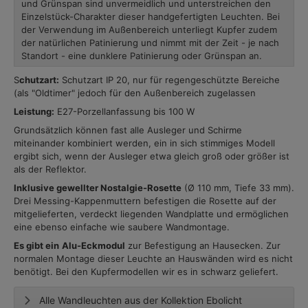
und Grünspan sind unvermeidlich und unterstreichen den
Einzelstück-Charakter dieser handgefertigten Leuchten. Bei
der Verwendung im Außenbereich unterliegt Kupfer zudem
der natürlichen Patinierung und nimmt mit der Zeit - je nach
Standort - eine dunklere Patinierung oder Grünspan an.
S
chutzart:
Schutzart IP 20, nur für regengeschützte Bereiche
(als "Oldtimer" jedoch für den Außenbereich zugelassen
Leistung:
E27-Porzellanfassung bis 100 W
Grundsätzlich können fast alle Ausleger und Schirme
miteinander kombiniert werden, ein in sich stimmiges Modell
ergibt sich, wenn der Ausleger etwa gleich groß oder größer ist
als der Reflektor.
Inklusive gewellter Nostalgie-Rosette
(Ø 110 mm, Tiefe 33 mm).
Drei Messing-Kappenmuttern befestigen die Rosette auf der
mitgelieferten, verdeckt liegenden Wandplatte und ermöglichen
eine ebenso einfache wie saubere Wandmontage.
Es gibt ein
Alu-Eckmodul
zur Befestigung an Hausecken. Zur
normalen Montage dieser Leuchte an Hauswänden wird es nicht
benötigt. Bei den Kupfermodellen wir es in schwarz geliefert.
Alle Wandleuchten aus der Kollektion Ebolicht