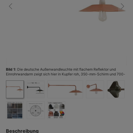
Bild 1:
Die deutsche Außenwandleuchte mit flachem Reflektor und
Bi
Einrohrwandarm zeigt sich hier in Kupfer roh, 350-mm-Schirm und 700-
(F
mm-Ausleger. (Foto: Terralumi)
Beschreibung