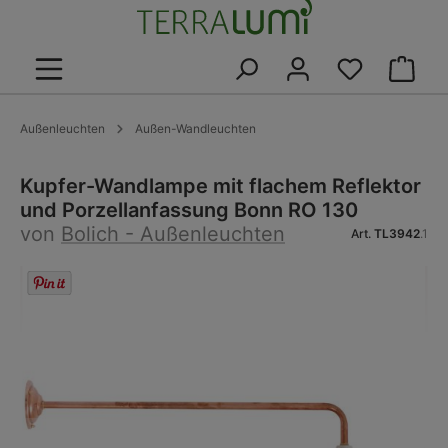
alt springen
Warenk
Außenleuchten
Außen-Wandleuchten
Kupfer-Wandlampe mit flachem Reflektor
und Porzellanfassung Bonn RO 130
von
Bolich - Außenleuchten
Art.
TL3942
.1
Bildergalerie überspringen