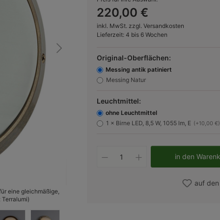
220,00 €
inkl. MwSt. zzgl. Versandkosten
Lieferzeit: 4 bis 6 Wochen
Original-Oberflächen:
Messing antik patiniert
Messing Natur
Leuchtmittel:
ohne Leuchtmittel
1 × Birne LED, 8,5 W, 1055 lm, E
(+10,00 €)
Produkt Anzahl: Gib d
in den Waren
auf den
ür eine gleichmäßige,
Bild 2
 Terralumi)