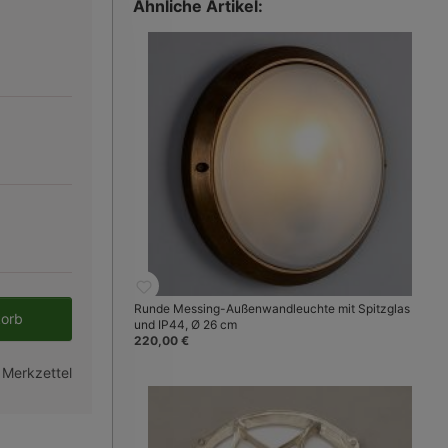
Ähnliche Artikel:
en gewünschten Wert ein oder benutze 
Runde Messing-Außenwandleuchte mit Spitzglas
korb
und IP44, Ø 26 cm
220,00 €
 Merkzettel
Bild 3:
Messing antik patiniert (Fo