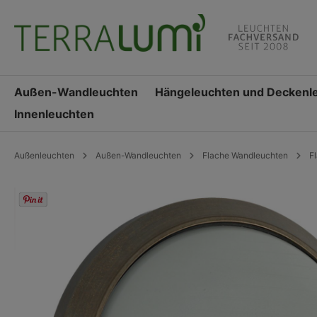
springen
Zur Hauptnavigation springen
Außen-Wandleuchten
Hängeleuchten und Deckenl
Innenleuchten
Außenleuchten
Außen-Wandleuchten
Flache Wandleuchten
F
Bildergalerie überspringen