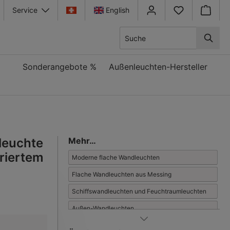
Service
English
Warenkor
Sonderangebote %
Außenleuchten-Hersteller
leuchte
Mehr…
riertem
Moderne flache Wandleuchten
Flache Wandleuchten aus Messing
Schiffswandleuchten und Feuchtraumleuchten
Außen-Wandleuchten
Flache Wandleuchten