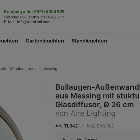
Beratung unter
0821 / 450 45 25
(Werktags 9–13 Uhr und 14–16 Uhr)
E-Mail:
info@terralumi.com
euchten
Gartenleuchten
Standleuchten
lache Wandleuchten aus Messing
Bullaugen-Außenwand
aus Messing mit stuktu
Glasdiffusor, Ø 26 cm
von
Aire Lighting
Art.
TL8421
.1
MLL BWL163
Preis für Ihre Auswahl: