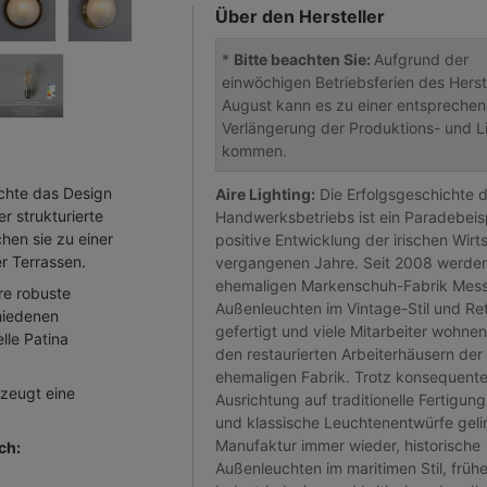
Über den Hersteller
*
Bitte beachten Sie:
Aufgrund der
einwöchigen Betriebsferien des Herste
August kann es zu einer entspreche
Verlängerung der Produktions- und Li
kommen.
uchte das Design
Aire Lighting:
Die Erfolgsgeschichte 
r strukturierte
Handwerksbetriebs ist ein Paradebeisp
hen sie zu einer
positive Entwicklung der irischen Wirt
r Terrassen.
vergangenen Jahre. Seit 2008 werden 
ehemaligen Markenschuh-Fabrik Mess
re robuste
Außenleuchten im Vintage-Stil und Re
chiedenen
gefertigt und viele Mitarbeiter wohnen
lle Patina
den restaurierten Arbeiterhäusern der
ehemaligen Fabrik. Trotz konsequente
rzeugt eine
Ausrichtung auf traditionelle Fertigu
und klassische Leuchtenentwürfe geli
Manufaktur immer wieder, historische
ch:
Außenleuchten im maritimen Stil, früh