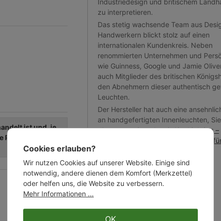
Industriedesign und britischem Landha
zu interpretieren.
Das stetig wachsende Team aus Desi
Handwerkern blickt stolz auf einen
internationalen Kundenkreis. Neben
renommierten Unternehmen und Persö
wie Guinness, Google und Jamie Olive
auch Mitglieder des britischen Königs
den Abnehmern dieser authentisch gef
Leuchten.
Der Hersteller hat auch eine ansehnli
an handgefertigten Innenleuchten, Sie
ndelt ist und, je
diese unter
Casa Lumi: Aire Lighting –
e Patina ausbilden
Nostalgische Manufaktur-Leuchten fü
Cookies erlauben?
Wohnbereich
.
Wir nutzen Cookies auf unserer Website. Einige sind
notwendig, andere dienen dem Komfort (Merkzettel)
oder helfen uns, die Website zu verbessern.
Mehr Informationen ...
OK