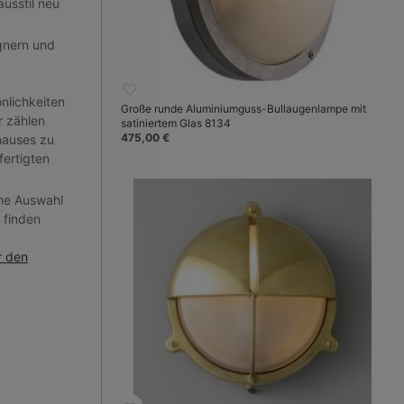
usstil neu
gnern und
nlichkeiten
Große runde Aluminiumguss-Bullaugenlampe mit
r zählen
satiniertem Glas 8134
475,00 €
hauses zu
ertigten
che Auswahl
 finden
r den