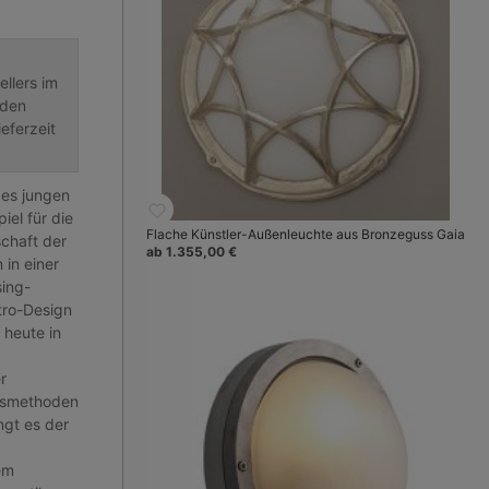
llers im
nden
eferzeit
des jungen
iel für die
Flache Künstler-Außenleuchte aus Bronzeguss Gaia
schaft der
ab 1.355,00 €
in einer
ing-
tro-Design
 heute in
r
ngsmethoden
ngt es der
em