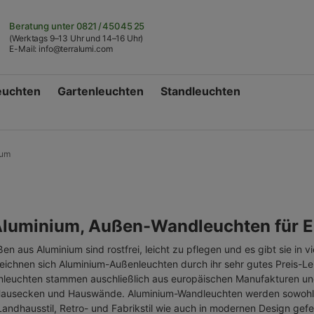
Beratung unter
0821 / 450 45 25
(Werktags 9–13 Uhr und 14–16 Uhr)
E-Mail:
info@terralumi.com
euchten
Gartenleuchten
Standleuchten
ium
Aluminium, Außen-Wandleuchten für E
n aus Aluminium sind rostfrei, leicht zu pflegen und es gibt sie in 
ichnen sich Aluminium-Außenleuchten durch ihr sehr gutes Preis-Lei
leuchten stammen auschließlich aus europäischen Manufakturen 
Hausecken und Hauswände. Aluminium-Wandleuchten werden sowohl in
Landhausstil, Retro- und Fabrikstil wie auch in modernen Design gefer