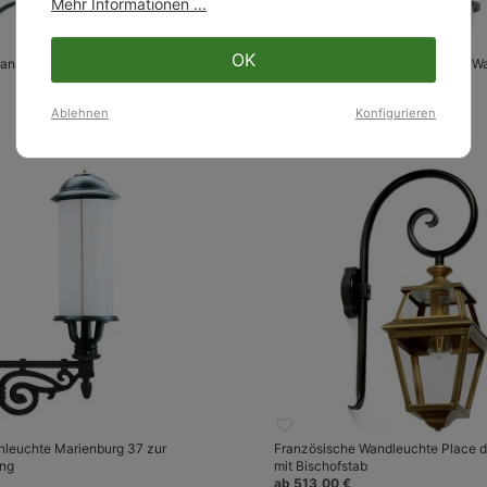
Mehr Informationen ...
OK
ndlaterne aus Italien für die
Klassische Außenleuchte für die W
Blasenglas, 32 cm
93,00 €
Ablehnen
Konfigurieren
nleuchte Marienburg 37 zur
Französische Wandleuchte Place d
ung
mit Bischofstab
ab 513,00 €