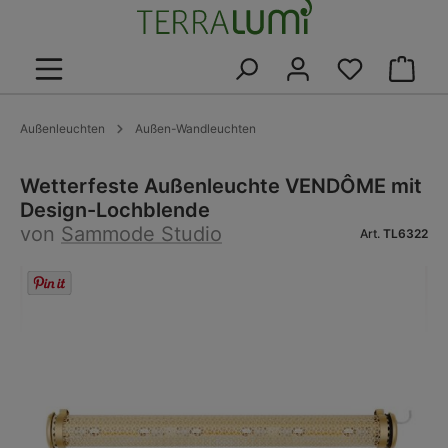
alt springen
Warenk
Außenleuchten
Außen-Wandleuchten
Wetterfeste Außenleuchte VENDÔME mit
Design-Lochblende
von
Sammode Studio
Art.
TL6322
Bildergalerie überspringen