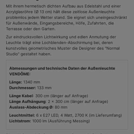
Mit ihrem hermetisch dichten Aufbau aus Edelstahl und einer
Acrylglasröhre (Ø 13 cm) hält diese zeitlose Außenleuchte
problemlos jedem Wetter stand. Sie eignet sich uneingeschränkt
für Außenwände, Eingangsbereiche, Höfe, Zufahrten, die
Terrasse oder den Garten.
Zur eindrucksvollen Lichtwirkung und edlen Anmutung der
Leuchte trägt eine Lochblenden-Abschirmung bei, deren
kunstvolles geometrisches Muster die Designer des "Normal
Studio" gestaltet haben.
Abmessungen und technische Daten der Außenleuchte
VENDÔME:
Länge:
1340 mm
Durchmesser:
133 mm
Länge Kabel
: 300 cm (länger auf Anfrage)
Länge Aufhängung
: 2 x 300 cm (länger auf Anfrage)
Auslass-Abdeckung Ø:
80 mm
Leuchtmittel:
6 x E27 LED, 4 Watt, 2700 K (im Lieferumfang)
Lichtstrom:
1000 lm (Ausführung Messing)