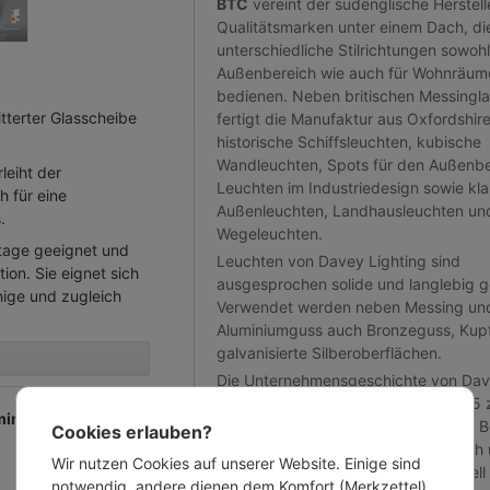
BTC
vereint der südenglische Herstell
Qualitätsmarken unter einem Dach, di
unterschiedliche Stilrichtungen sowohl
Außenbereich wie auch für Wohnräum
bedienen. Neben britischen Messingl
tterter Glasscheibe
fertigt die Manufaktur aus Oxfordshir
historische Schiffsleuchten, kubische
Wandleuchten, Spots für den Außenbe
leiht der
Leuchten im Industriedesign sowie kla
 für eine
Außenleuchten, Landhausleuchten un
s.
Wegeleuchten.
ntage geeignet und
Leuchten von Davey Lighting sind
tion. Sie eignet sich
ausgesprochen solide und langlebig ge
hige und zugleich
Verwendet werden neben Messing un
Aluminiumguss auch Bronzeguss, Kup
galvanisierte Silberoberflächen.
Die Unternehmensgeschichte von Da
Lighting verweist in die Zeit um 1885
uminiumguss-
Londoner Westindien-Docks, als der Be
Cookies erlauben?
Eisenwaren und Schiffsleuchten noch
Wir nutzen Cookies auf unserer Website. Einige sind
Namen Davey & Co fungierte. Schnell
notwendig, andere dienen dem Komfort (Merkzettel)