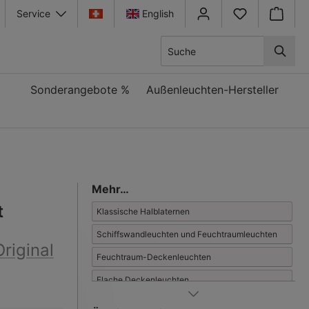
Service
English
Warenkor
Sonderangebote %
Außenleuchten-Hersteller
Mehr…
t
Klassische Halblaternen
Schiffswandleuchten und Feuchtraumleuchten
riginal
Feuchtraum-Deckenleuchten
Flache Deckenleuchten
Außen-Wandleuchten