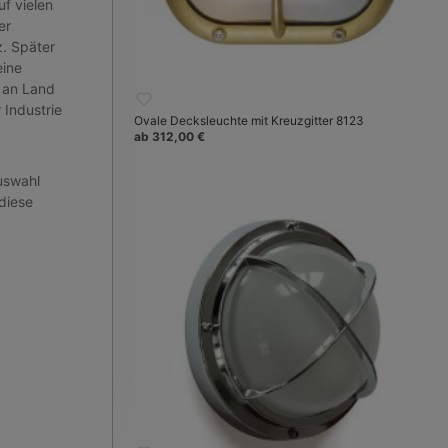
f vielen
er
z. Später
eine
 an Land
 Industrie
Ovale Decksleuchte mit Kreuzgitter 8123
ab 312,00 €
uswahl
diese