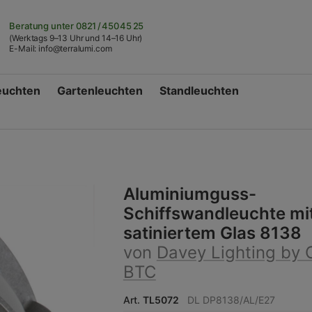
Beratung unter
0821 / 450 45 25
(Werktags 9–13 Uhr und 14–16 Uhr)
E-Mail:
info@terralumi.com
euchten
Gartenleuchten
Standleuchten
Aluminiumguss-
Schiffswandleuchte mi
satiniertem Glas 8138
von
Davey Lighting by O
BTC
Art.
TL5072
DL DP8138/AL/E27