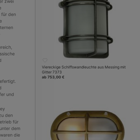
er zwei
e
 für den
e
aternen
e
reich,
ssische
d
Viereckige Schiffswandleuchte aus Messing mit
Gitter 7373
ab 753,00 €
fertigt.
d
fer und
vey
 zu den
trieb für
 unter dem
 waren die