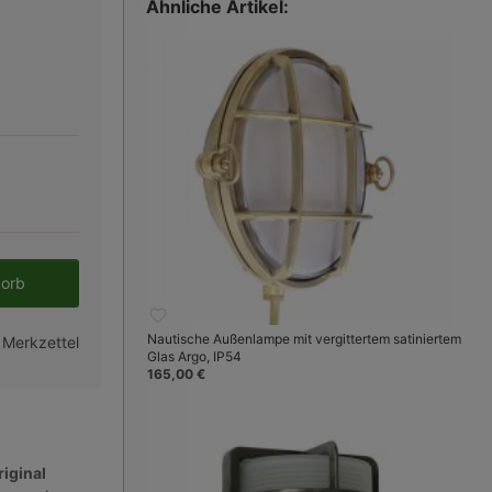
Ähnliche Artikel:
Flache Wandleuchten
en gewünschten Wert ein oder benutze 
korb
Nautische Außenlampe mit vergittertem satiniertem
 Merkzettel
Glas Argo, IP54
165,00 €
Bild 3
riginal