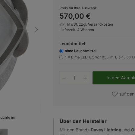
Preis für Ihre Auswahl:
570,00 €
inkl. MwSt. zzgl. Versandkosten
Lieferzeit: 4 Wochen
Leuchtmittel:
ohne Leuchtmittel
1 × Birne LED, 8,5 W, 1055 lm, E
(+10,00 €)
Produkt Anzahl: Gib d
in den Waren
auf den
euchte im
Bild 2
Über den Hersteller
Mit den Brands
Davey Lighting
und
O