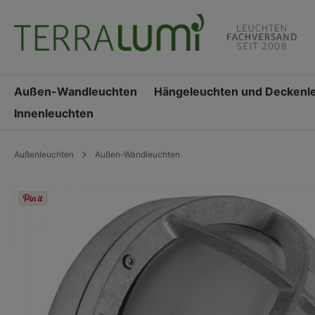
springen
Zur Hauptnavigation springen
Außen-Wandleuchten
Hängeleuchten und Deckenl
Innenleuchten
Außenleuchten
Außen-Wandleuchten
Bildergalerie überspringen