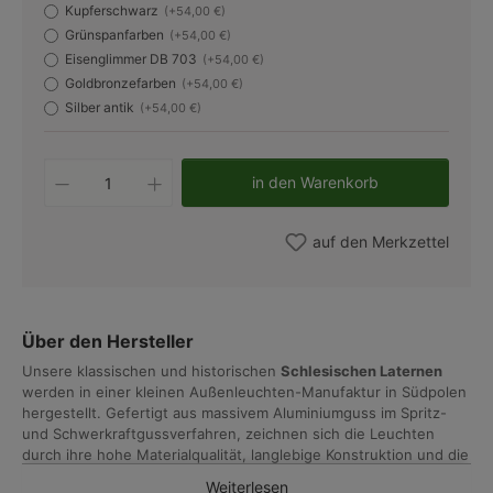
Kupferschwarz
(+54,00 €)
Grünspanfarben
(+54,00 €)
Eisenglimmer DB 703
(+54,00 €)
Goldbronzefarben
(+54,00 €)
Silber antik
(+54,00 €)
Produkt Anzahl: Gib den gewünschten W
in den Warenkorb
auf den Merkzettel
Über den Hersteller
Unsere klassischen und historischen
Schlesischen Laternen
werden in einer kleinen Außenleuchten-Manufaktur in Südpolen
hergestellt. Gefertigt aus massivem Aluminiumguss im Spritz-
und Schwerkraftgussverfahren, zeichnen sich die Leuchten
durch ihre hohe Materialqualität, langlebige Konstruktion und die
Vielfalt ihrer Formen aus.
Weiterlesen