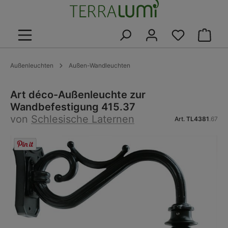
alt springen
Warenk
Außenleuchten
Außen-Wandleuchten
Art déco-Außenleuchte zur
Wandbefestigung 415.37
von
Schlesische Laternen
Art.
TL4381
.67
Bildergalerie überspringen