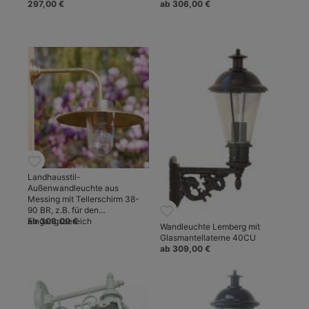
297,00 €
ab 306,00 €
Landhausstil-
Außenwandleuchte aus
Messing mit Tellerschirm 38-
90 BR, z.B. für den
Eingangsbereich
ab 308,00 €
Wandleuchte Lemberg mit
Glasmantellaterne 40CU
ab 309,00 €