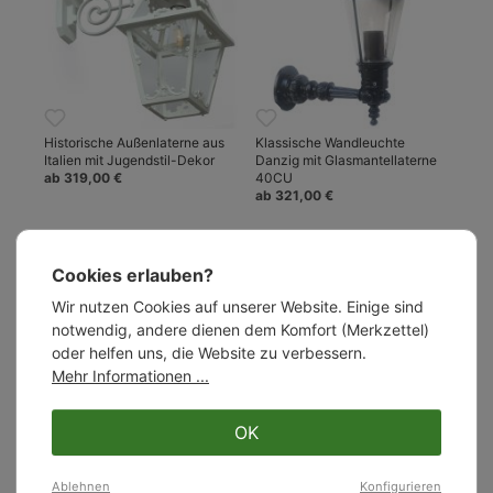
Historische Außenlaterne aus
Klassische Wandleuchte
Italien mit Jugendstil-Dekor
Danzig mit Glasmantellaterne
ab 319,00 €
40CU
ab 321,00 €
Cookies erlauben?
Sofort lieferbar
Wir nutzen Cookies auf unserer Website. Einige sind
notwendig, andere dienen dem Komfort (Merkzettel)
%
oder helfen uns, die Website zu verbessern.
Mehr Informationen ...
OK
Niedervolt-Wandstrahler Mast
Wandlampe für Außen im
Ablehnen
Konfigurieren
Light 0751
Landhausstil MW 135 AL