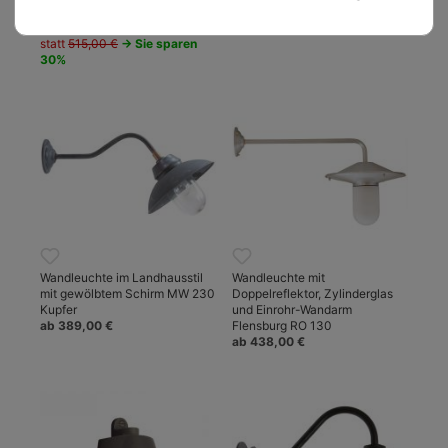
Im Sonderverkauf nur
ab 359,00 €
359,00 €
statt
515,00 €
→ Sie sparen
30%
Wandleuchte im Landhausstil
Wandleuchte mit
mit gewölbtem Schirm MW 230
Doppelreflektor, Zylinderglas
Kupfer
und Einrohr-Wandarm
ab 389,00 €
Flensburg RO 130
ab 438,00 €