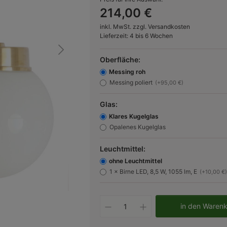
214,00 €
inkl. MwSt. zzgl. Versandkosten
Lieferzeit: 4 bis 6 Wochen
Oberfläche:
Messing roh
Messing poliert
(+95,00 €)
Glas:
Klares Kugelglas
Opalenes Kugelglas
Leuchtmittel:
ohne Leuchtmittel
1 × Birne LED, 8,5 W, 1055 lm, E
(+10,00 €)
Bild 2:
Das Modell kann sowohl nach oben als auch na
Produkt Anzahl: Gib d
in den Waren