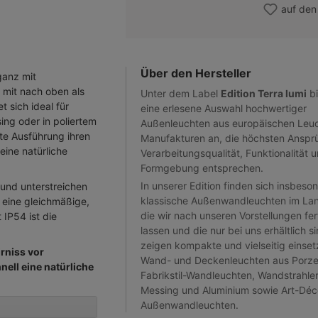
auf den
Über den Hersteller
ganz mit
 mit nach oben als
Unter dem Label
Edition Terra lumi
bi
 sich ideal für
eine erlesene Auswahl hochwertiger
ing oder in poliertem
Außenleuchten aus europäischen Leu
te Ausführung ihren
Manufakturen an, die höchsten Anspr
eine natürliche
Verarbeitungsqualität, Funktionalität 
Formgebung entsprechen.
In unserer Edition finden sich insbeso
und unterstreichen
klassische Außenwandleuchten im Lan
r eine gleichmäßige,
die wir nach unseren Vorstellungen fer
 IP54 ist die
lassen und die nur bei uns erhältlich 
zeigen kompakte und vielseitig einse
irniss vor
Wand- und Deckenleuchten aus Porzel
nell eine natürliche
Fabrikstil-Wandleuchten, Wandstrahle
Messing und Aluminium sowie Art-Déc
Außenwandleuchten.