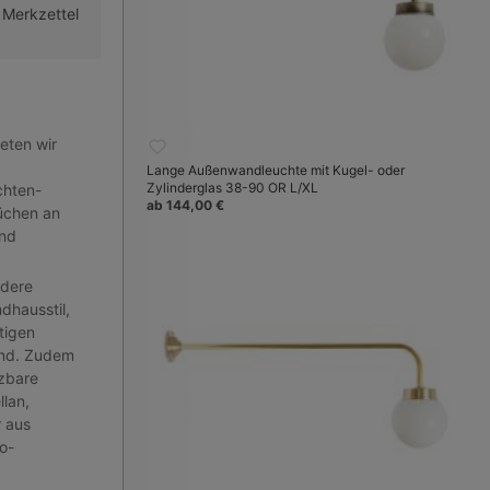
 Merkzettel
eten wir
Lange Außenwandleuchte mit Kugel- oder
Zylinderglas 38-90 OR L/XL
chten-
ab 144,00 €
üchen an
und
ndere
dhausstil,
tigen
sind. Zudem
tzbare
lan,
r aus
o-