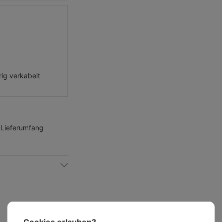
rig verkabelt
 Lieferumfang