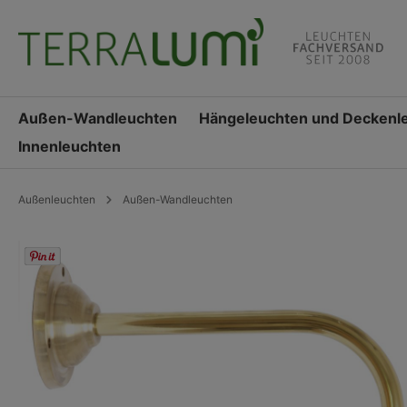
springen
Zur Hauptnavigation springen
Außen-Wandleuchten
Hängeleuchten und Deckenl
Innenleuchten
Außenleuchten
Außen-Wandleuchten
Bildergalerie überspringen