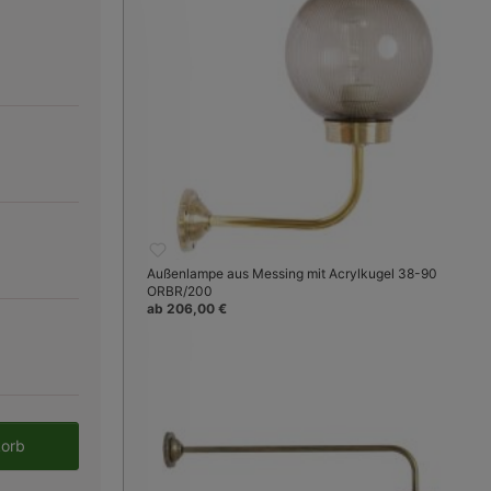
Außenlampe aus Messing mit Acrylkugel 38-90
ORBR/200
ab 206,00 €
ch unten montiert werden
Bild 3:
Rosette aus Messingguss m
en gewünschten Wert ein oder benutze 
korb