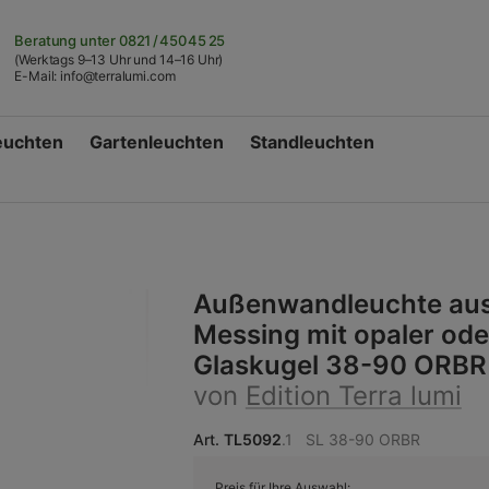
Beratung unter
0821 / 450 45 25
(Werktags 9–13 Uhr und 14–16 Uhr)
E-Mail:
info@terralumi.com
euchten
Gartenleuchten
Standleuchten
Außenwandleuchte au
Messing mit opaler ode
Glaskugel 38-90 ORBR
von
Edition Terra lumi
Art.
TL5092
.1
SL 38-90 ORBR
Preis für Ihre Auswahl: