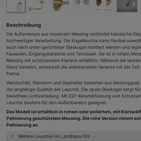
Beschreibung
Die Außenlampe aus massivem Messing verbindet klassische Ele
hochwertiger Verarbeitung. Die Kugelleuchte kann flexibel sowohl
auch nach unten gerichteter Glaskugel montiert werden und eignet
Fassaden, Eingangsbereiche und Terrassen. Sie ist in rohem Mess
Messing mit schützendem Klarlack erhältlich. Während die lackier
Glanz bewahrt, entwickelt die unbehandelte Variante mit der Zeit 
Patina.
Wandschild, Wandarm und Glashalter bestehen aus Messingguss 
die langlebige Qualität der Leuchte. Die opale Glaskugel sorgt fü
blendfreie Lichtverteilung. Mit E27-Keramikfassung und Schutzart
Leuchte bestens für den Außenbereich geeignet.
Das Modell ist erhältlich in rohem oder poliertem, mit Klarlackf
Patinierung geschütztem Messing
.
Die rohe Version nimmt sch
Patinierung an.
Weitere Leuchten im Landhaus-Stil