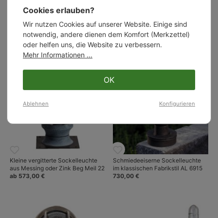
handgefertigten Innenleuchten, Sie finden diese unter
Casa
Lumi: Aire Lighting – Nostalgische Manufaktur-Leuchten für den
Cookies erlauben?
Gartenleuchten
Wohnbereich
.
Wir nutzen Cookies auf unserer Website. Einige sind
notwendig, andere dienen dem Komfort (Merkzettel)
oder helfen uns, die Website zu verbessern.
Ähnliche Artikel:
Mehr Informationen ...
OK
Ablehnen
Konfigurieren
Kleine vergitterte Sockelleuchte
Schmiedeeiserne Sockelleuchte
aus Messing oder Zink Beg Meil 22
im klassischen Fabrikstil AL 6915
ab 573,00 €
730,00 €