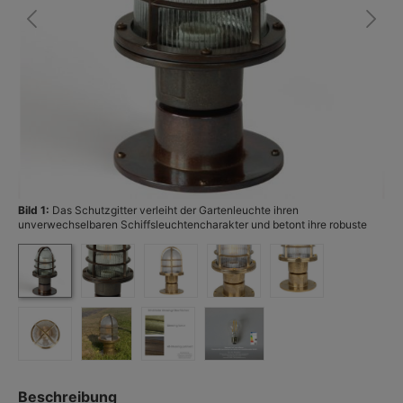
Bild 1:
Das Schutzgitter verleiht der Gartenleuchte ihren
Bi
unverwechselbaren Schiffsleuchtencharakter und betont ihre robuste
Ausstrahlung – hier ist sie abgebildet in Messing antik patiniert. (Foto:
Terralumi)
Beschreibung