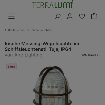
alt springen
Warenk
Außenleuchten
Gartenleuchten
Irische Messing-Wegeleuchte im
Schiffsleuchtenstil Tuja, IP64
von
Aire Lighting
Art.
TL6968
.1
Bildergalerie überspringen