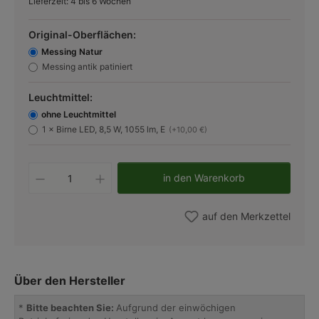
Lieferzeit: 4 bis 6 Wochen
Original-Oberflächen:
Messing Natur
Messing antik patiniert
Leuchtmittel:
ohne Leuchtmittel
1 × Birne LED, 8,5 W, 1055 lm, E
(+10,00 €)
Produkt Anzahl: Gib den gewünschten W
in den Warenkorb
auf den Merkzettel
Über den Hersteller
*
Bitte beachten Sie:
Aufgrund der einwöchigen