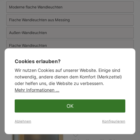
Kupfer geht in Richtung Ziegelrot und Eisen entwickelt seinen
Moderne flache Wandleuchten
typischen gräulichen Rost. In jüngster Zeit überzeugt der
Hersteller auch durch handgefertigte Design-Außenleuchten im
Flache Wandleuchten aus Messing
klassisch-modernen italienischen Landhausstil und mediterrane
Laternen aus hand-patiniertem Messing.
Außen-Wandleuchten
Flache Wandleuchten
Cookies erlauben?
Ähnliche Artikel:
Wir nutzen Cookies auf unserer Website. Einige sind
notwendig, andere dienen dem Komfort (Merkzettel)
oder helfen uns, die Website zu verbessern.
Mehr Informationen ...
OK
Ablehnen
Konfigurieren