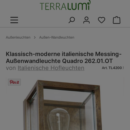
alt springen
Warenk
Außenleuchten
Außen-Wandleuchten
Klassisch-moderne italienische Messing-
Außenwandleuchte Quadro 262.01.OT
von
Italienische Hofleuchten
Art.
TL4200
.1
Bildergalerie überspringen