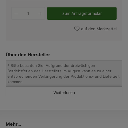
Produkt Anzahl: Gib den gew
zum Anfrageformular
auf den Merkzettel
Über den Hersteller
* Bitte beachten Sie: Aufgrund der dreiwöchigen
Betriebsferien des Herstellers im August kann es zu einer
entsprechenden Verlängerung der Produktions- und Lieferzeit
kommen.
Weiterlesen
Seit 1979 macht sich die Manufaktur aus Venetien mit ihren
Außenleuchten aus Kupfer, Messing, Terracotta und
venezianischem Glas einen guten Namen. Die an die Frühzeit
der Elektrifizierung angelehnten Landhausleuchten überzeugen
durch Vielfalt, Geschmack und Qualität.
Die von Hand auf alt gemachten Metall-Oberflächen nehmen
Mehr…
neue Farbeigenschaften an: Messing färbt sich ins Waldgrüne,