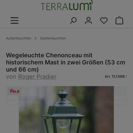
alt springen
Warenk
Außenleuchten
Gartenleuchten
Wegeleuchte Chenonceau mit
historischem Mast in zwei Größen (53 cm
und 66 cm)
von
Roger Pradier
Art.
TL1399
.1
Bildergalerie überspringen