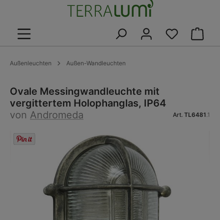
alt springen
Warenk
Außenleuchten
Außen-Wandleuchten
Ovale Messingwandleuchte mit
vergittertem Holophanglas, IP64
von
Andromeda
Art.
TL6481
.1
Bildergalerie überspringen